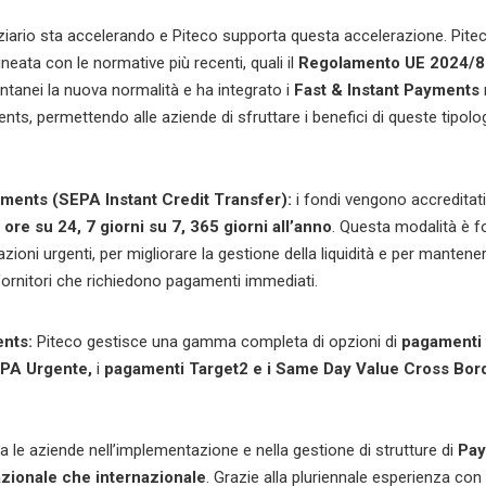
ziario sta accelerando e Piteco supporta questa accelerazione. Pite
neata con le normative più recenti, quali il
Regolamento UE 2024/
ntanei la nuova normalità e
ha integrato i
Fast & Instant Payments
ents
, permettendo alle aziende di sfruttare i benefici di queste tipolog
yments (SEPA Instant Credit Transfer):
i fondi vengono accreditati
 ore su 24, 7 giorni su 7, 365 giorni all’anno
. Questa modalità è 
azioni urgenti, per migliorare la gestione della liquidità e per mantene
fornitori che richiedono pagamenti immediati.
nts:
Piteco gestisce una gamma completa di opzioni di
pagamenti 
PA Urgente,
i
pagamenti Target2 e i Same Day Value Cross Bor
a le aziende nell’implementazione e nella gestione di strutture di
P
ay
nazionale che internazionale
. Grazie alla pluriennale esperienza con 