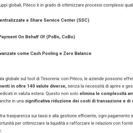
uppi globali, Piteco è in grado di ottimizzare processi complessi quali
centralizzate e Share Service Center (SSC)
 Payment On Behalf Of (PoBo, CoBo)
avanzate come Cash Pooling e Zero Balance
la globale sul tool di Tesoreria: con Piteco, le aziende possono effe
enti in oltre 140 valute diverse
,
senza la necessità di aprire e ge
dedicati in valuta estera. Questo non solo
elimina le complessità am
 anche in una
significativa riduzione dei costi di transazione e d
tra trasparenza sui tassi e alla gestione efficiente, ogni pagamento 
rtunità per ottimizzare la liquidità e rafforzare le relazioni con fornito
.