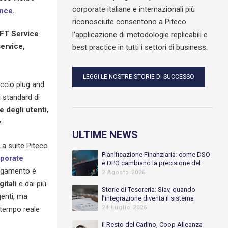
corporate italiane e internazionali più
ance
.
riconosciute consentono a Piteco
FT Service
l’applicazione di metodologie replicabili e
ervice,
best practice in tutti i settori di business.
LEGGI LE NOSTRE STORIE DI SUCCESSO
occio plug and
i standard di
e degli utenti
,
y
.
ULTIME NEWS
La suite Piteco
Pianificazione Finanziaria: come DSO
porate
e DPO cambiano la precisione del
pagamento è
Cash Flow previsionale
2 Agosto 2026
gitali
e dai più
Storie di Tesoreria: Siav, quando
genti, ma
l’integrazione diventa il sistema
nervoso della Tesoreria
24 Luglio 2026
 tempo reale
Il Resto del Carlino, Coop Alleanza