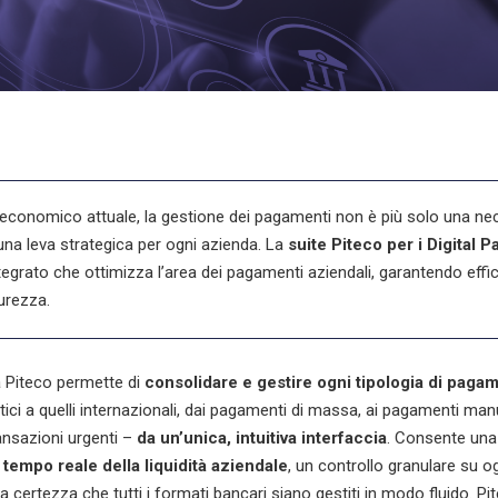
economico attuale, la
gestione dei pagamenti
non è più solo una ne
una leva strategica per ogni azienda.
La
suite Piteco per i Digital 
tegrato
che ottimizza l’area dei
pagamenti aziendali
, garantendo effi
urezza.
 Piteco permette di
consolidare e gestire ogni tipologia di paga
ici a quelli internazionali, dai pagamenti di massa, ai pagamenti manua
ransazioni urgenti –
da un’unica, intuitiva interfaccia
. Consente un
 tempo reale
della liquidità aziendale
, un controllo granulare su o
a certezza che tutti i formati bancari siano gestiti in modo fluido. Pit