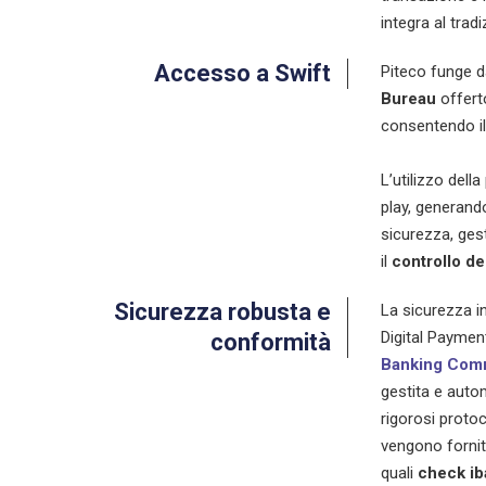
integra al trad
Accesso a Swift
Piteco funge 
Bureau
offerto
consentendo i
L’utilizzo dell
play, generando
sicurezza, ges
il
controllo de
Sicurezza robusta e
La sicurezza i
Digital Paymen
conformità
Banking Com
gestita e auto
rigorosi protoc
vengono fornit
quali
check ib