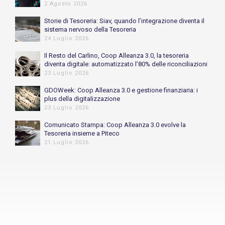
2 Agosto 2026
Storie di Tesoreria: Siav, quando l’integrazione diventa il
sistema nervoso della Tesoreria
24 Luglio 2026
Il Resto del Carlino, Coop Alleanza 3.0, la tesoreria
diventa digitale: automatizzato l’80% delle riconciliazioni
bancarie
23 Luglio 2026
GDOWeek: Coop Alleanza 3.0 e gestione finanziaria: i
plus della digitalizzazione
23 Luglio 2026
Comunicato Stampa: Coop Alleanza 3.0 evolve la
Tesoreria insieme a Piteco
21 Luglio 2026