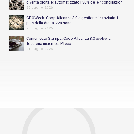
diventa digitale: automatizzato l’80% delle riconciliazioni
bancarie
23 Luglio 2026
GDOWeek: Coop Alleanza 3.0 e gestione finanziaria: i
plus della digitalizzazione
23 Luglio 2026
Comunicato Stampa: Coop Alleanza 3.0 evolve la
Tesoreria insieme a Piteco
21 Luglio 2026