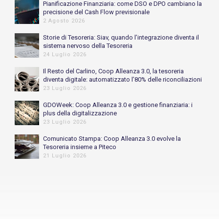
Pianificazione Finanziaria: come DSO e DPO cambiano la
precisione del Cash Flow previsionale
2 Agosto 2026
Storie di Tesoreria: Siav, quando l’integrazione diventa il
sistema nervoso della Tesoreria
24 Luglio 2026
Il Resto del Carlino, Coop Alleanza 3.0, la tesoreria
diventa digitale: automatizzato l’80% delle riconciliazioni
bancarie
23 Luglio 2026
GDOWeek: Coop Alleanza 3.0 e gestione finanziaria: i
plus della digitalizzazione
23 Luglio 2026
Comunicato Stampa: Coop Alleanza 3.0 evolve la
Tesoreria insieme a Piteco
21 Luglio 2026