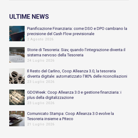
ULTIME NEWS
Pianificazione Finanziaria: come DSO e DPO cambiano la
precisione del Cash Flow previsionale
2 Agosto 2026
Storie di Tesoreria: Siav, quando l’integrazione diventa il
sistema nervoso della Tesoreria
24 Luglio 2026
Il Resto del Carlino, Coop Alleanza 3.0, la tesoreria
diventa digitale: automatizzato l’80% delle riconciliazioni
bancarie
23 Luglio 2026
GDOWeek: Coop Alleanza 3.0 e gestione finanziaria: i
plus della digitalizzazione
23 Luglio 2026
Comunicato Stampa: Coop Alleanza 3.0 evolve la
Tesoreria insieme a Piteco
21 Luglio 2026