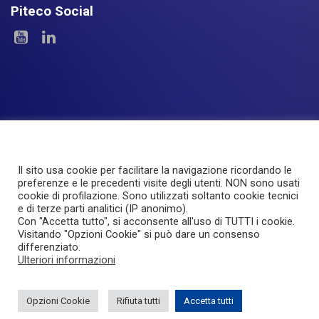
Piteco Social
Il sito usa cookie per facilitare la navigazione ricordando le
Le Aree
I Prodotti
Experience
Servizi
preferenze e le precedenti visite degli utenti. NON sono usati
cookie di profilazione. Sono utilizzati soltanto cookie tecnici
Investor Relations
About Piteco
Newsroom
e di terze parti analitici (IP anonimo).
Con "Accetta tutto", si acconsente all'uso di TUTTI i cookie.
Visitando "Opzioni Cookie" si può dare un consenso
© PITECO S.r.l - a socio unico -
|
Via Imbonati, 18
|
20159 Milano
|
differenziato.
P.IVA e C.F. 12668210961
|
Ufficio del Registro: MILANO
|
REA
Ulteriori informazioni
n.2676456
|
PEC: pitecosrl@legalmail.it
|
Capitale in bilancio (società
di capitali): 100.000,00 €
Opzioni Cookie
Rifiuta tutti
Accetta tutti