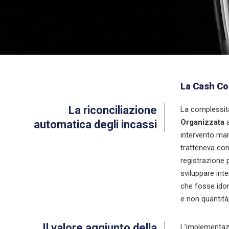
La Cash Co
La riconciliazione
La complessità 
Organizzata
a
automatica degli incassi
intervento man
tratteneva com
registrazione 
sviluppare int
che fosse idon
e non quantità
Il valore aggiunto della
L’implementazi