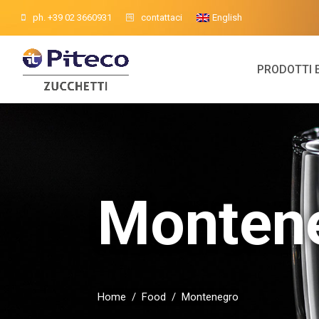
ph. +39 02 3660931
contattaci
English
PRODOTTI 
Monten
Home
/
Food
/
Montenegro