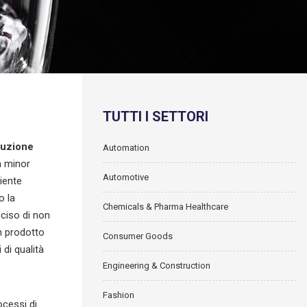
TUTTI I SETTORI
buzione
Automation
n minor
Automotive
liente
o la
Chemicals & Pharma Healthcare
eciso di non
n prodotto
Consumer Goods
 di qualità
Engineering & Construction
Fashion
ocessi di