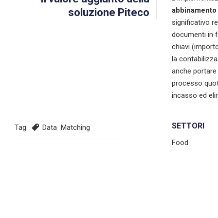
abbinamento
soluzione Piteco
significativo r
documenti in 
chiavi (import
la contabilizz
anche portare 
processo quoti
incasso ed eli
SETTORI
Tag:
Data Matching
Food