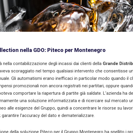
llection nella GDO: Piteco per Montenegro
nella contabilizzazione degli incassi dai clienti della
Grande Distri
veva scoraggiato nel tempo qualsiasi intervento che consentisse u
uale. Gli automatismi erano inefficaci in particolar modo quando il c
pensi promozionali non ancora registrati nei partitari, oppure quand
poteva comportare la riapertura di partite già saldate. L’azienda ha d
ernamente una soluzione informatizzata e di ricercare sul mercato u
eo alle esigenze del Gruppo, quindi a concentrare le risorse su lavori
; garantire l’accuracy del dato e dematerializzare.
one della soluzione Piteco per il Gruppo Montenegro ha snellito i pr