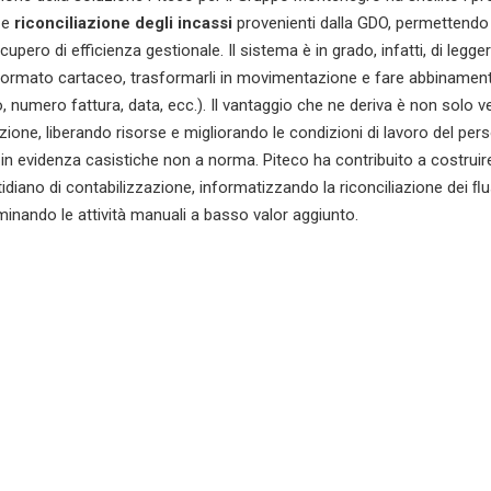
e
riconciliazione degli incassi
provenienti dalla GDO, permettendo
ecupero di efficienza gestionale. Il sistema è in grado, infatti, di legge
formato cartaceo, trasformarli in movimentazione e fare abbinament
o, numero fattura, data, ecc.). Il vantaggio che ne deriva è non solo v
azione, liberando risorse e migliorando le condizioni di lavoro del per
in evidenza casistiche non a norma. Piteco ha contribuito a costruire
diano di contabilizzazione, informatizzando la riconciliazione dei ﬂu
minando le attività manuali a basso valor aggiunto.