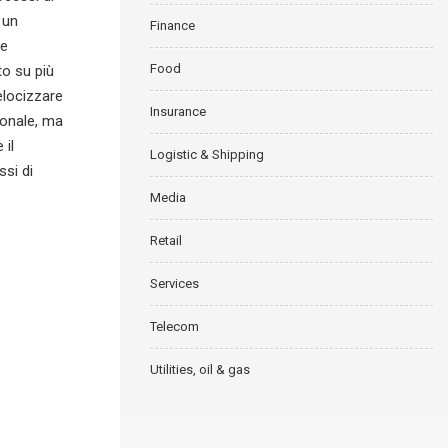
 un
Finance
re
Food
o su più
elocizzare
Insurance
sonale, ma
 il
Logistic & Shipping
ssi di
Media
Retail
Services
Telecom
Utilities, oil & gas