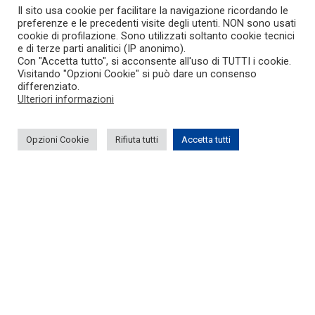
Il sito usa cookie per facilitare la navigazione ricordando le
preferenze e le precedenti visite degli utenti. NON sono usati
cookie di profilazione. Sono utilizzati soltanto cookie tecnici
e di terze parti analitici (IP anonimo).
Con "Accetta tutto", si acconsente all'uso di TUTTI i cookie.
Visitando "Opzioni Cookie" si può dare un consenso
differenziato.
Ulteriori informazioni
Opzioni Cookie
Rifiuta tutti
Accetta tutti
News
26 novembre, Bologna: Artificial
Intelligence nella Gestione Aziendale e
Finanziaria