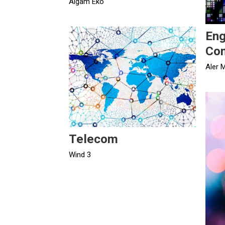
Algam Eko
Eng
Con
Aler 
Telecom
Wind 3