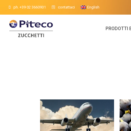
ph. +39 02 3660931
contattaci
English
PRODOTTI 