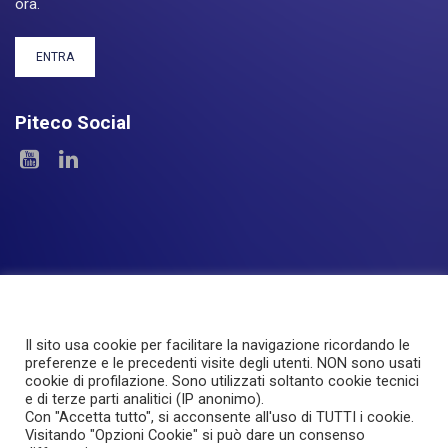
ora.
ENTRA
Piteco Social
Il sito usa cookie per facilitare la navigazione ricordando le
Le Aree
I Prodotti
Experience
Servizi
preferenze e le precedenti visite degli utenti. NON sono usati
cookie di profilazione. Sono utilizzati soltanto cookie tecnici
Investor Relations
About Piteco
Newsroom
e di terze parti analitici (IP anonimo).
Con "Accetta tutto", si acconsente all'uso di TUTTI i cookie.
Visitando "Opzioni Cookie" si può dare un consenso
© PITECO S.r.l - a socio unico -
|
Via Imbonati, 18
|
20159 Milano
|