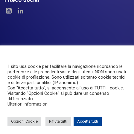
Il sito usa cookie per facilitare la navigazione ricordando le
Le Aree
I Prodotti
Experience
Servizi
preferenze e le precedenti visite degli utenti. NON sono usati
cookie di profilazione. Sono utilizzati soltanto cookie tecnici
Investor Relations
About Piteco
Newsroom
e di terze parti analitici (IP anonimo).
Con "Accetta tutto", si acconsente all'uso di TUTTI i cookie.
Visitando "Opzioni Cookie" si può dare un consenso
© PITECO S.r.l - a socio unico -
|
Via Imbonati, 18
|
20159 Milano
|
differenziato.
P.IVA e C.F. 12668210961
|
Ufficio del Registro: MILANO
|
REA
Ulteriori informazioni
n.2676456
|
PEC: pitecosrl@legalmail.it
|
Capitale in bilancio (società
di capitali): 100.000,00 €
Opzioni Cookie
Rifiuta tutti
Accetta tutti