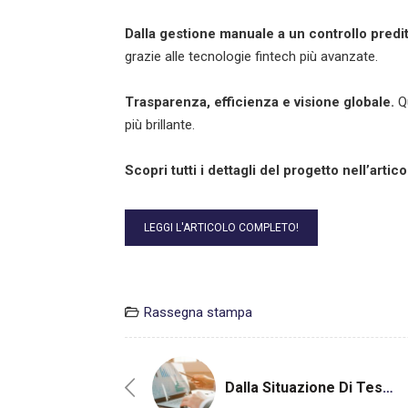
Dalla gestione manuale a un controllo predit
grazie alle tecnologie fintech più avanzate.
Trasparenza, efficienza e visione globale.
Qu
più brillante.
Scopri tutti i dettagli del progetto nell’arti
LEGGI L'ARTICOLO COMPLETO!
Rassegna stampa
Dalla Situazione Di Tesoreria Al Cash Flow Multidimensionale: Quando La Pianificazione Finanziaria Diventa Una Leva Gestionale