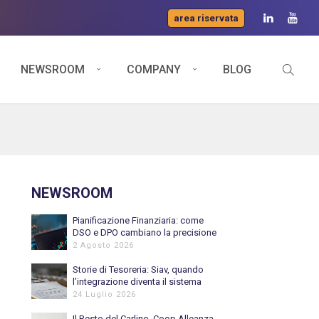
area riservata
NEWSROOM
COMPANY
BLOG
NEWSROOM
Pianificazione Finanziaria: come
DSO e DPO cambiano la precisione
del Cash Flow previsionale
2 Agosto 2026
Storie di Tesoreria: Siav, quando
l’integrazione diventa il sistema
nervoso della Tesoreria
24 Luglio 2026
Il Resto del Carlino, Coop Alleanza