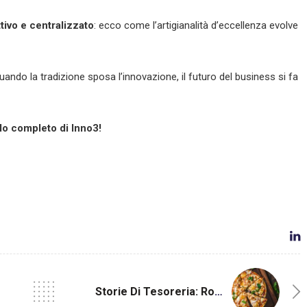
tivo e centralizzato
: ecco come l’artigianalità d’eccellenza evolve
ando la tradizione sposa l’innovazione, il futuro del business si fa
colo completo di Inno3!
Storie Di Tesoreria: Roncadin, Quando Il Data Matching Trasforma La Complessità Della Grande Distribuzione In Efficienza