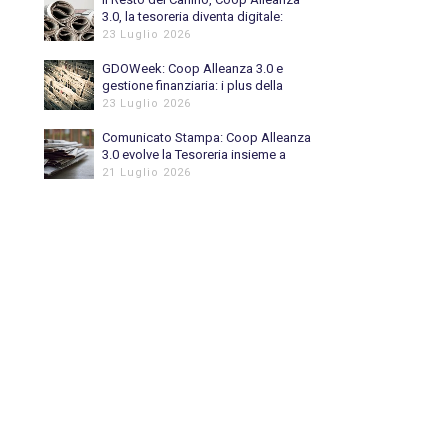
3.0, la tesoreria diventa digitale:
automatizzato l’80% delle
23 Luglio 2026
riconciliazioni bancarie
GDOWeek: Coop Alleanza 3.0 e
gestione finanziaria: i plus della
digitalizzazione
23 Luglio 2026
Comunicato Stampa: Coop Alleanza
3.0 evolve la Tesoreria insieme a
Piteco
21 Luglio 2026