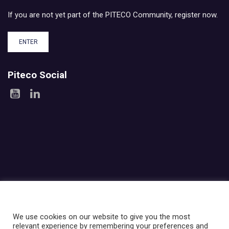
If you are not yet part of the PITECO Community, register now.
ENTER
Piteco Social
Areas
Products
Experience
Services
Investor relations
About Piteco
Newsroom
We use cookies on our website to give you the most
relevant experience by remembering your preferences and