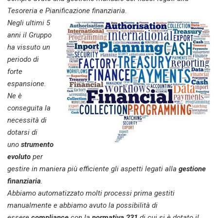
Tesoreria e Pianificazione finanziaria
.
Negli ultimi 5
anni il Gruppo
ha vissuto un
periodo di
forte
espansione.
Ne è
conseguita la
necessità di
dotarsi di
uno
strumento
evoluto
per
gestire in maniera più efficiente gli aspetti legati alla
gestione
finanziaria
.
Abbiamo automatizzato molti processi prima gestiti
manualmente e abbiamo avuto la possibilità di
essere
compliance
con la
normativa 231
di cui si è dotato il