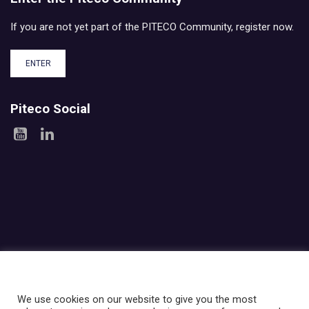
If you are not yet part of the PITECO Community, register now.
ENTER
Piteco Social
Areas
Products
Experience
Services
Investor relations
About Piteco
Newsroom
We use cookies on our website to give you the most