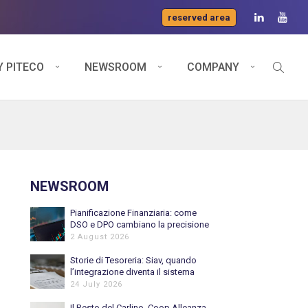
reserved area
 PITECO
NEWSROOM
COMPANY
NEWSROOM
Pianificazione Finanziaria: come
DSO e DPO cambiano la precisione
del Cash Flow previsionale
2 August 2026
Storie di Tesoreria: Siav, quando
l’integrazione diventa il sistema
nervoso della Tesoreria
24 July 2026
Il Resto del Carlino, Coop Alleanza