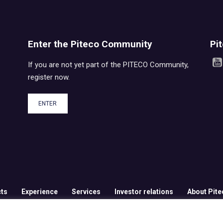
Enter the Piteco Community
Pi
If you are not yet part of the PITECO Community,
register now.
ENTER
ts
Experience
Services
Investor relations
About Pite
159 Milano
|
P.IVA e C.F. 12668210961
|
Ufficio del Registro: MILANO
|
REA 