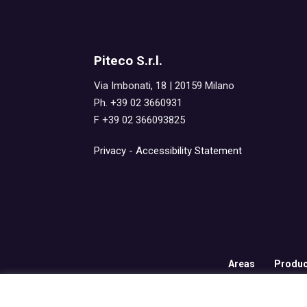
Piteco S.r.l.
Via Imbonati, 18 | 20159 Milano
Ph. +39 02 3660931
F +39 02 366093825
Privacy
-
Accessibility Statement
Areas
Produc
© PITECO S.r.l - a socio unico -
|
Via Imbonati, 18
|
20