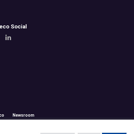
teco Social
co
Newsroom
n.2676456
|
PEC: pitecosrl@legalmail.it
|
Capitale in