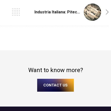
Industria Italiana: Piteco Si Evolve: Nuovo Logo E Brand Identity Per Guidare La Trasformazione Digitale Della Tesoreria, Sempre Più Predittiva E Integrata
Want to know more?
CONTACT US