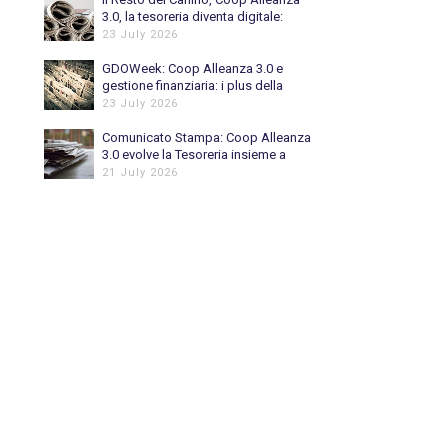
3.0, la tesoreria diventa digitale:
automatizzato l’80% delle
23 July 2026
riconciliazioni bancarie
GDOWeek: Coop Alleanza 3.0 e
gestione finanziaria: i plus della
digitalizzazione
23 July 2026
Comunicato Stampa: Coop Alleanza
3.0 evolve la Tesoreria insieme a
Piteco
21 July 2026