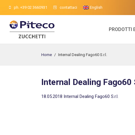
ph. +39 02 3660931
contattaci
English
PRODOTTI 
Home
/
Internal Dealing Fago60 S.r.l.
Internal Dealing Fago60 S
18.05.2018 Internal Dealing Fago60 S.r.l.