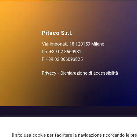
Piteco S.r.l.
Via Imbonati, 18 | 20159 Milano
Ph. +39 02 3660931
F +39 02 366093825
Privacy
-
Dichiarazione di accessibilità
Le Aree
I Prod
Il sito usa cookie per facilitare la navigazione ricordando le pr