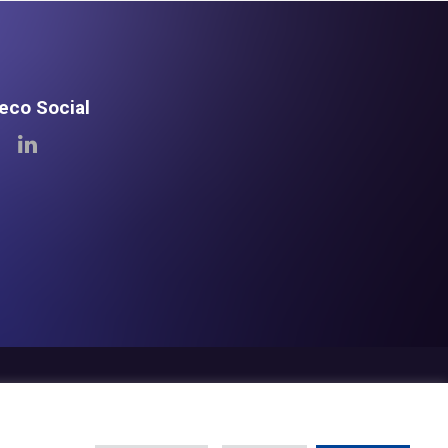
teco Social
eco
Newsroom