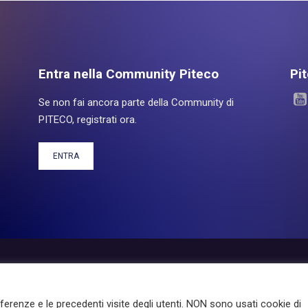
Entra nella Community Piteco
Pi
Se non fai ancora parte della Community di
PITECO, registrati ora.
ENTRA
otti
Experience
Servizi
Investor Relations
About Pit
eferenze e le precedenti visite degli utenti. NON sono usati cookie di