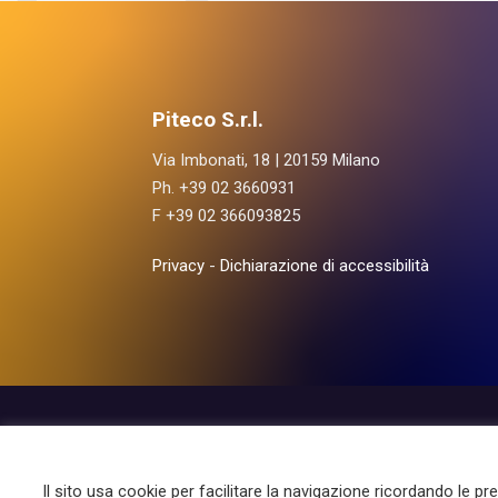
Piteco S.r.l.
Via Imbonati, 18 | 20159 Milano
Ph. +39 02 3660931
F +39 02 366093825
Privacy
-
Dichiarazione di accessibilità
Le Aree
I Prod
Il sito usa cookie per facilitare la navigazione ricordando le pr