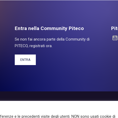
Entra nella Community Piteco
Pi
Se non fai ancora parte della Community di
PITECO, registrati ora.
ENTRA
otti
Experience
Servizi
Investor Relations
About Pit
eferenze e le precedenti visite degli utenti. NON sono usati cookie di