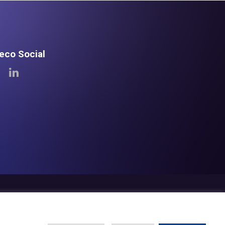
teco Social
eco
Newsroom