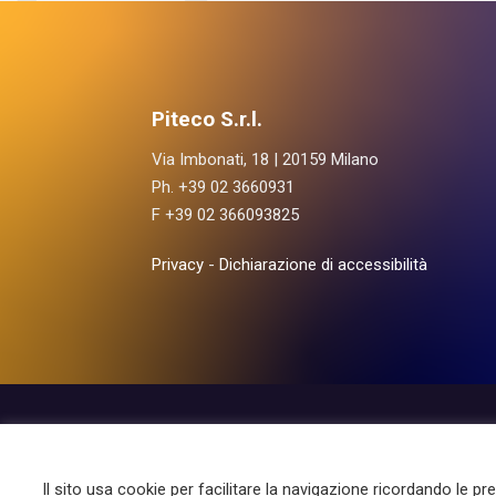
Piteco S.r.l.
Via Imbonati, 18 | 20159 Milano
Ph. +39 02 3660931
F +39 02 366093825
Privacy
-
Dichiarazione di accessibilità
Le Aree
I Prod
Il sito usa cookie per facilitare la navigazione ricordando le pr