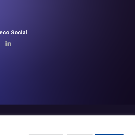
teco Social
eco
Newsroom