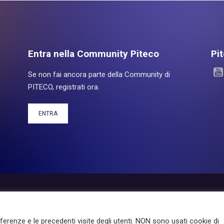
Entra nella Community Piteco
Pi
Se non fai ancora parte della Community di
PITECO, registrati ora.
ENTRA
otti
Experience
Servizi
Investor Relations
About Pit
eferenze e le precedenti visite degli utenti. NON sono usati cookie di