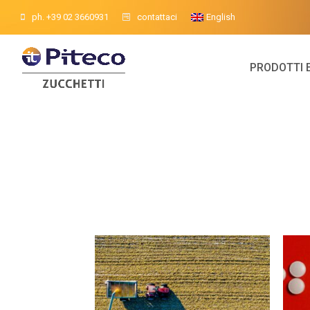
ph. +39 02 3660931
contattaci
English
PRODOTTI 