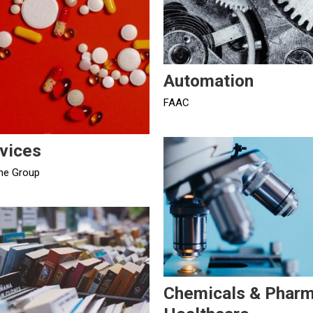
Automation
FAAC
vices
ne Group
Chemicals & Phar