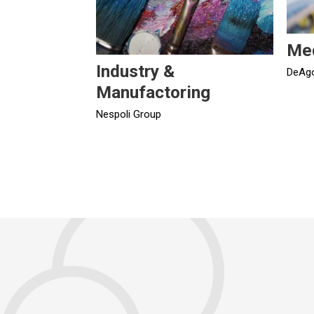
Me
Industry &
DeAgo
Manufactoring
Nespoli Group