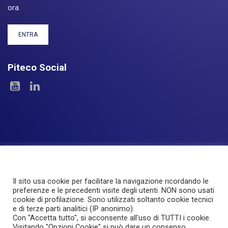
ora.
ENTRA
Piteco Social
Il sito usa cookie per facilitare la navigazione ricordando le
Le Aree
I Prodotti
Experience
Servizi
preferenze e le precedenti visite degli utenti. NON sono usati
cookie di profilazione. Sono utilizzati soltanto cookie tecnici
Investor Relations
About Piteco
Newsroom
e di terze parti analitici (IP anonimo).
Con "Accetta tutto", si acconsente all'uso di TUTTI i cookie.
Visitando "Opzioni Cookie" si può dare un consenso
© PITECO S.r.l - a socio unico -
|
Via Imbonati, 18
|
20159 Milano
|