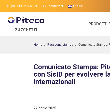
ph. +39 02 3660931
contattaci
English
PRODOTTI 
Home
/
Rassegna stampa
/
Comunicato Stampa: Pit
Comunicato Stampa: Pite
con SisID per evolvere l
internazionali
22 aprile 2025