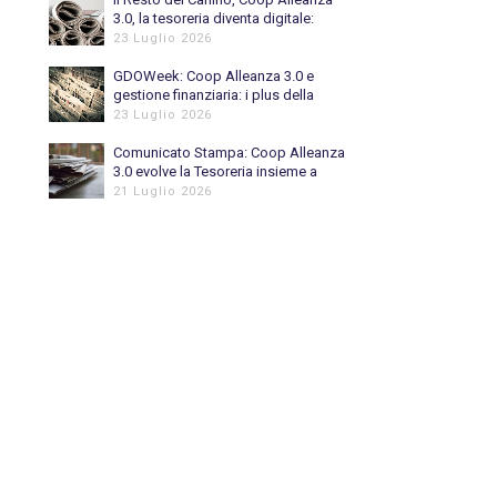
3.0, la tesoreria diventa digitale:
automatizzato l’80% delle
23 Luglio 2026
riconciliazioni bancarie
GDOWeek: Coop Alleanza 3.0 e
gestione finanziaria: i plus della
digitalizzazione
23 Luglio 2026
Comunicato Stampa: Coop Alleanza
3.0 evolve la Tesoreria insieme a
Piteco
21 Luglio 2026