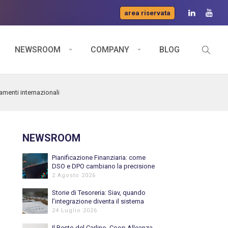
area riservata
NEWSROOM
COMPANY
BLOG
amenti internazionali
NEWSROOM
Pianificazione Finanziaria: come
DSO e DPO cambiano la precisione
del Cash Flow previsionale
2 Agosto 2026
Storie di Tesoreria: Siav, quando
l’integrazione diventa il sistema
nervoso della Tesoreria
24 Luglio 2026
Il Resto del Carlino, Coop Alleanza