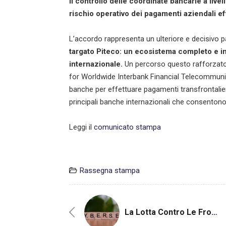
il controllo delle coordinate bancarie a livel
rischio operativo dei pagamenti aziendali ef
L’accordo rappresenta un ulteriore e decisivo
targato Piteco: un ecosistema completo e int
internazionale.
Un percorso questo rafforzato 
for Worldwide Interbank Financial Telecommunica
banche per effettuare pagamenti transfrontalieri 
principali banche internazionali che consentono a
Leggi il
comunicato stampa
Rassegna stampa
La Lotta Contro Le Frodi Aziendali: La Partnership Con Sis ID