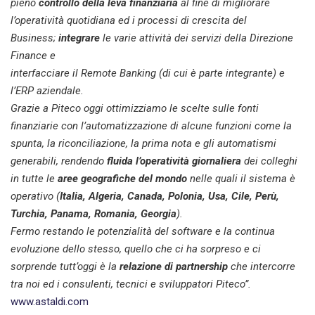
pieno
controllo della leva finanziaria
al fine di migliorare
l’operatività quotidiana ed i processi di crescita del
Business;
integrare
le varie attività dei servizi della Direzione
Finance e
interfacciare il Remote Banking (di cui è parte integrante) e
l’ERP aziendale.
Grazie a Piteco oggi ottimizziamo le scelte sulle fonti
finanziarie con l’automatizzazione di alcune funzioni come la
spunta, la riconciliazione, la prima nota e gli automatismi
generabili, rendendo
fluida l’operatività giornaliera
dei colleghi
in tutte le
aree geografiche del mondo
nelle quali il sistema è
operativo (
Italia, Algeria, Canada, Polonia, Usa, Cile, Perù,
Turchia, Panama, Romania, Georgia
)
.
Fermo restando le potenzialità del software e la continua
evoluzione dello stesso, quello che ci ha sorpreso e ci
sorprende tutt’oggi è la
relazione di partnership
che intercorre
tra noi ed i consulenti, tecnici e sviluppatori Piteco”.
www.astaldi.com