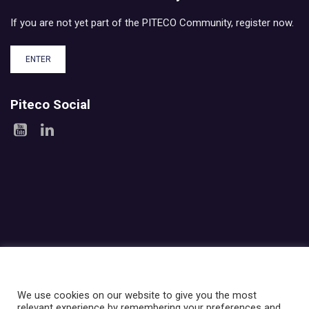
If you are not yet part of the PITECO Community, register now.
ENTER
Piteco Social
Areas
Products
Experience
Services
Investor relations
About Piteco
Newsroom
We use cookies on our website to give you the most
relevant experience by remembering your preferences and