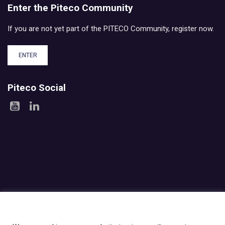
Enter the Piteco Community
If you are not yet part of the PITECO Community, register now.
ENTER
Piteco Social
Areas
Products
Experience
Services
Investor relations
About Piteco
Newsroom