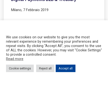
Milano, 7 Febbraio 2019
L’ottimizzazione dei pagamenti internazionali
Terrazza Copernico Isola for S32, via Sassetti 32.
We use cookies on our website to give you the most
relevant experience by remembering your preferences and
repeat visits. By clicking “Accept All”, you consent to the use
La risposta di Piteco e Ebury Partners alle esigenze di
of ALL the cookies. However, you may visit "Cookie Settings"
efficienza nelle transazioni internazionali e nei
to provide a controlled consent.
processi di copertura dei rischi di cambio.
Read more
Cookie settings
Reject all
Accept all
L’evento è gratuito, le iscrizioni saranno accettate
fino ad esaurimento posti disponibili.
Consulta l’agenda.
Per informazioni e iscrizioni, contatta l’ufficio
marketing Piteco…